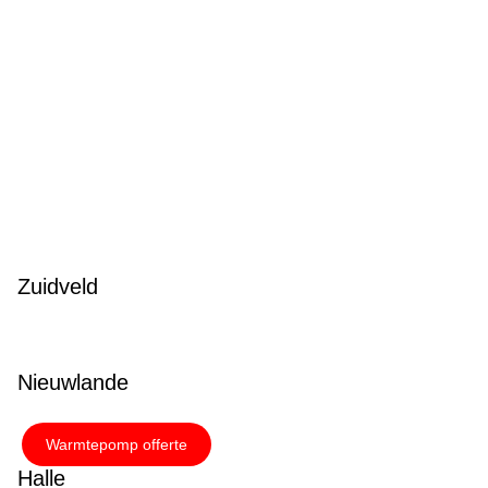
Zuidveld
Nieuwlande
Warmtepomp offerte
Halle