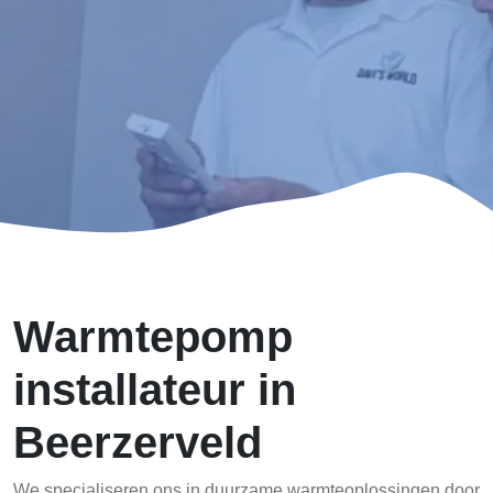
Warmtepomp
installateur in
Beerzerveld
We specialiseren ons in duurzame warmteoplossingen door